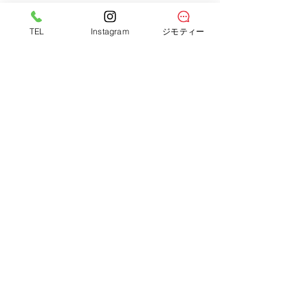
TEL
Instagram
ジモティー
サークルワン八木店
広島県広島市の
〒731-0101 広島県広島市安佐南区八木1丁目23-1
TEL：082-873-8511
10:00～20:00（年中無休）