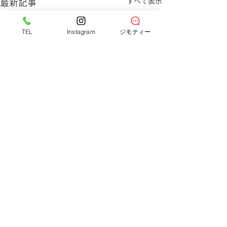
すべて表示
最新記事
TEL
Instagram
ジモティー
サークルワン八木店
広島県広島市の
〒731-0101 広島県広島市安佐南区八木1丁目23-1
TEL：082-873-8511