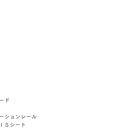
ード
ーションレール
ＩＳシート