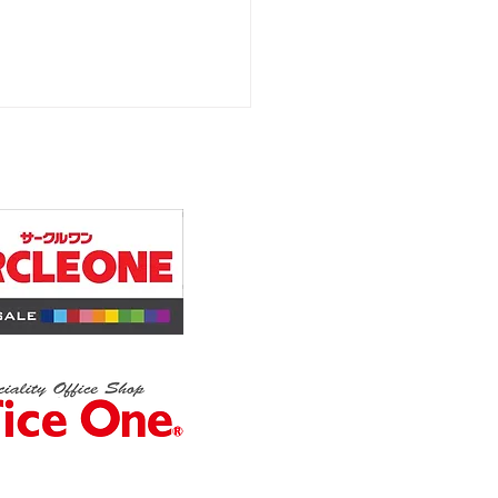
ACHI 2024年製 8.0ｋ
機
. All Rights Reserved.