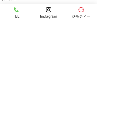
TEL
Instagram
ジモティー
サークルワン八木店
広島県広島市の
〒731-0101 広島県広島市安佐南区八木1丁目23-1
TEL：082-873-8511