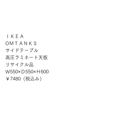
ＩＫＥＡ
OＭＴＡＮＫＳ
サイドテーブル
高圧ラミネート天板
リサイクル品
Ｗ550×Ｄ550×Ｈ600
￥7480（税込み）