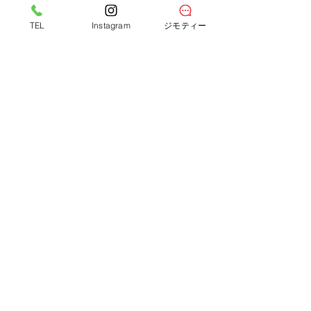
TEL
Instagram
ジモティー
サークルワン八木店
広島県広島市の
〒731-0101 広島県広島市安佐南区八木1丁目23-1
TEL：082-873-8511
10:00～20:00（年中無休）