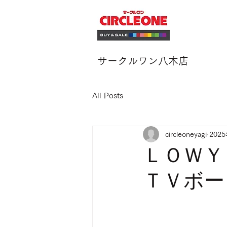
サークルワン八木店
All Posts
circleoneyagi
202
ＬＯＷＹ
ＴＶボー