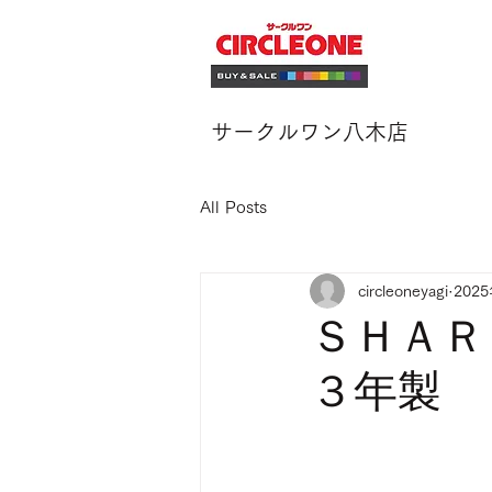
サークルワン八木店
All Posts
circleoneyagi
202
ＳＨＡＲ
３年製