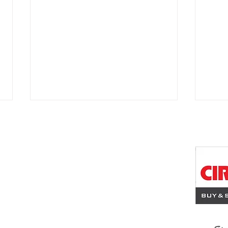
ワン八木店
佐南区八木1丁目23-1
Panasonic 2020年製 4.0
HIT
1
ｋ 2槽式洗濯機
洗濯