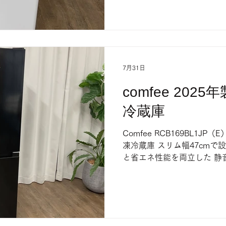
7月31日
comfee 20
冷蔵庫
Comfee RCB169BL1JP（
凍冷蔵庫 スリム幅47cmで設
と省エネ性能を両立した 静
す。 店頭にて販売中 売り