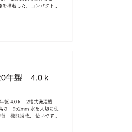
能を搭載した、コンパクトな
販売中 売り切れの際はご了承
2020年製 4.0ｋ
2020年製 4.0ｋ 2槽式洗濯機
 高さ 952mm 水を大切に使
替」機能搭載。 使いやす
 2021年製の同型・同色モ
頭にて販売中 売り切れの際は