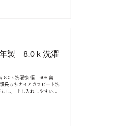
24年製 8.0ｋ洗濯
4年製 8.0ｋ洗濯機 幅 608 奥
 「衣類長もちナイアガラビート洗
とし、 出し入れしやすい低
す。 店頭にて販売中 売り切