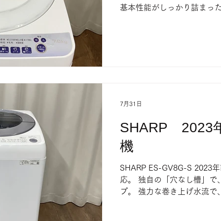
基本性能がしっかり詰まった
中 売り切れの際はご了承く
7月31日
SHARP 202
機
SHARP ES-GV8G-S 202
応。 独自の「穴なし槽」で
プ。 強力な巻き上げ水流で
す。 店頭にて販売中 売り