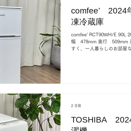
comfee’ 20
凍冷蔵庫
comfee' RCT90WH/E 9
幅 478mm 奥行 509mm
すく、一人暮らしのお部屋な
すっきり収まる 便利な機能
販売中 売り切れの際はご了
2 日前
TOSHIBA 20
濯機