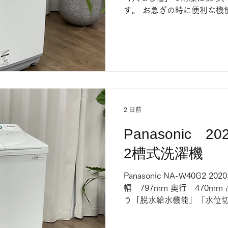
す。 お急ぎの時に便利な機
洗濯乾燥機です。 店頭にて
ください。
2 日前
Panasonic 
2槽式洗濯機
Panasonic NA-W40G2 
幅 797mm 奥行 470mm
う「脱水給水機能」「水位切
い、シンプルなデザインです。
デルも１台ございます。 店