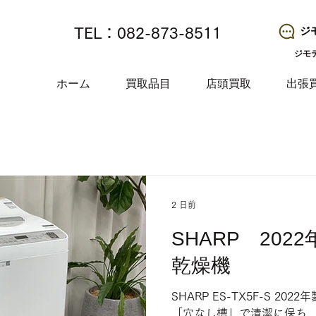
ジ
TEL：082-873-8511
ジモ
ホーム
買取品目
店頭買取
出張
2 日前
SHARP 202
乾燥機
SHARP ES-TX5F-S 20
「穴なし槽」で清潔に保ち